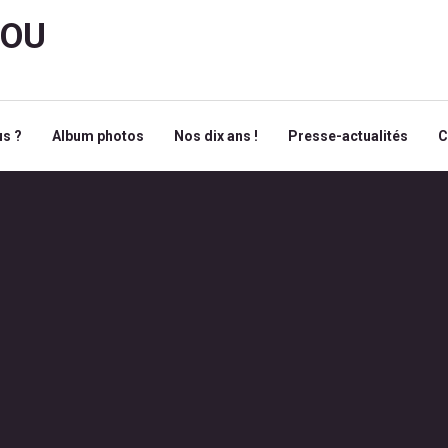
ROU
s ?
Album photos
Nos dix ans !
Presse-actualités
C