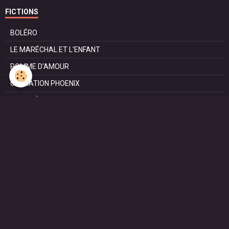
FICTIONS
BOLÉRO
LE MARÉCHAL ET L'ENFANT
POMME D'AMOUR
OPÉRATION PHOENIX
LE MANÈGE
SURVIE
MARIE
L'ENTRETIEN
LE DOC (la série)
HAPPY FROM SIORAC
LE DERNIER SOIR
L'EXAM