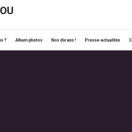
ROU
s ?
Album photos
Nos dix ans !
Presse-actualités
C