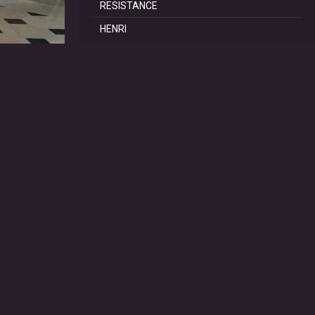
RESISTANCE
HENRI
REPORTAGES
SCoT Périgord Vert
TRAILS DE LA DOUBLE
TRAIL de SAINT PRIVAT
60 ANS du CAR RIBERAC