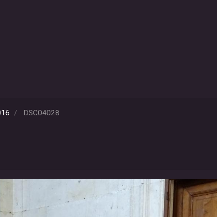
016
DSC04028