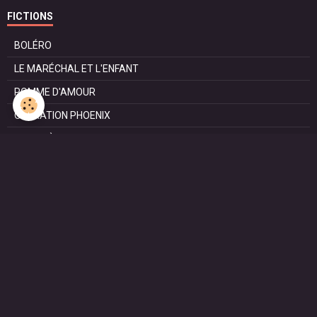
FICTIONS
BOLÉRO
LE MARÉCHAL ET L'ENFANT
POMME D'AMOUR
OPÉRATION PHOENIX
LE MANÈGE
SURVIE
MARIE
L'ENTRETIEN
LE DOC (la série)
HAPPY FROM SIORAC
LE DERNIER SOIR
L'EXAM