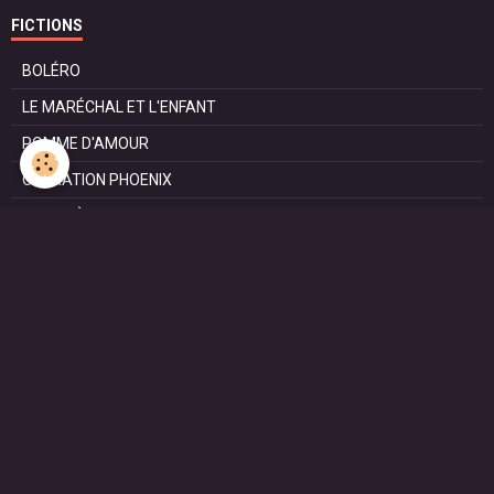
FICTIONS
BOLÉRO
LE MARÉCHAL ET L'ENFANT
POMME D'AMOUR
OPÉRATION PHOENIX
LE MANÈGE
SURVIE
MARIE
L'ENTRETIEN
LE DOC (la série)
HAPPY FROM SIORAC
LE DERNIER SOIR
L'EXAM