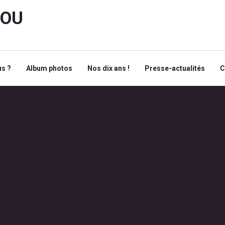
ROU
s ?
Album photos
Nos dix ans !
Presse-actualités
C