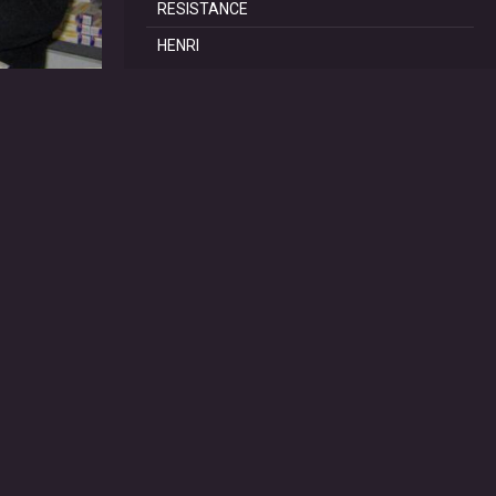
RESISTANCE
HENRI
REPORTAGES
SCoT Périgord Vert
TRAILS DE LA DOUBLE
TRAIL de SAINT PRIVAT
60 ANS du CAR RIBERAC