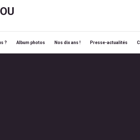
ROU
s ?
Album photos
Nos dix ans !
Presse-actualités
C