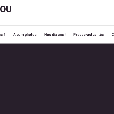
ROU
s ?
Album photos
Nos dix ans !
Presse-actualités
C