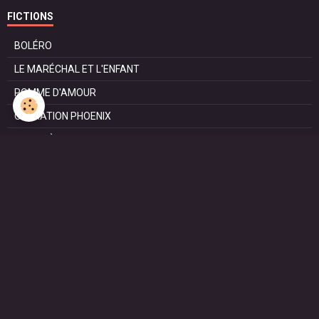
FICTIONS
BOLÉRO
LE MARÉCHAL ET L'ENFANT
POMME D'AMOUR
OPÉRATION PHOENIX
LE MANÈGE
SURVIE
MARIE
L'ENTRETIEN
LE DOC (la série)
HAPPY FROM SIORAC
LE DERNIER SOIR
L'EXAM