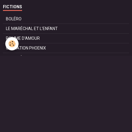
FICTIONS
BOLÉRO
LE MARÉCHAL ET L'ENFANT
POMME D'AMOUR
OPÉRATION PHOENIX
LE MANÈGE
SURVIE
MARIE
L'ENTRETIEN
LE DOC (la série)
HAPPY FROM SIORAC
LE DERNIER SOIR
L'EXAM