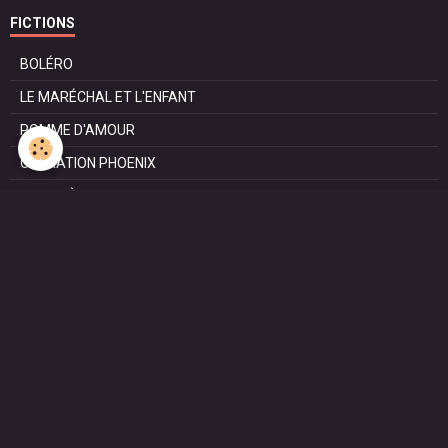
FICTIONS
BOLÉRO
LE MARÉCHAL ET L'ENFANT
POMME D'AMOUR
OPÉRATION PHOENIX
LE MANÈGE
SURVIE
MARIE
L'ENTRETIEN
LE DOC (la série)
HAPPY FROM SIORAC
LE DERNIER SOIR
L'EXAM