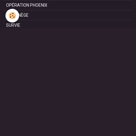
OPÉRATION PHOENIX
LE MANÈGE
SURVIE
MARIE
L'ENTRETIEN
LE DOC (la série)
HAPPY FROM SIORAC
LE DERNIER SOIR
L'EXAM
RESISTANCE
HENRI
REPORTAGES
SCoT Périgord Vert