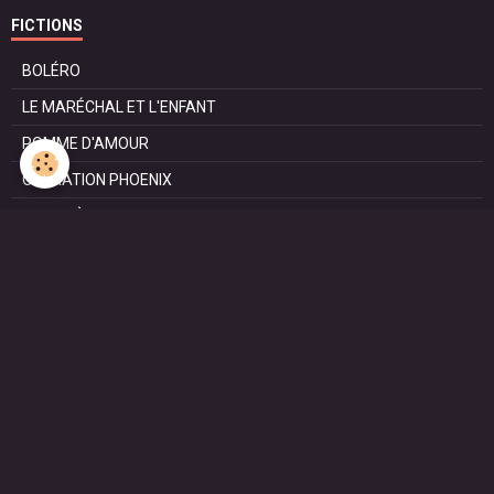
FICTIONS
BOLÉRO
LE MARÉCHAL ET L'ENFANT
POMME D'AMOUR
OPÉRATION PHOENIX
LE MANÈGE
SURVIE
MARIE
L'ENTRETIEN
LE DOC (la série)
HAPPY FROM SIORAC
LE DERNIER SOIR
L'EXAM