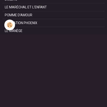
LE MARÉCHAL ET L'ENFANT
POMME D'AMOUR
OPÉRATION PHOENIX
LE MANÈGE
SURVIE
MARIE
L'ENTRETIEN
LE DOC (la série)
HAPPY FROM SIORAC
LE DERNIER SOIR
L'EXAM
RESISTANCE
HENRI