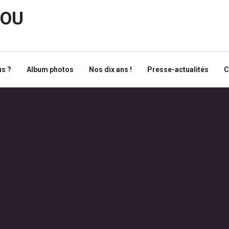
ROU
s ?
Album photos
Nos dix ans !
Presse-actualités
C