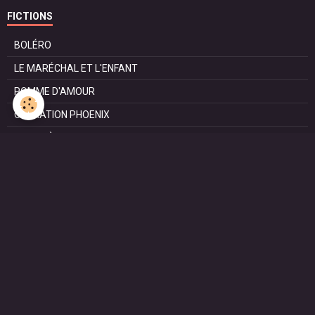
FICTIONS
BOLÉRO
LE MARÉCHAL ET L'ENFANT
POMME D'AMOUR
OPÉRATION PHOENIX
LE MANÈGE
SURVIE
MARIE
L'ENTRETIEN
LE DOC (la série)
HAPPY FROM SIORAC
LE DERNIER SOIR
L'EXAM