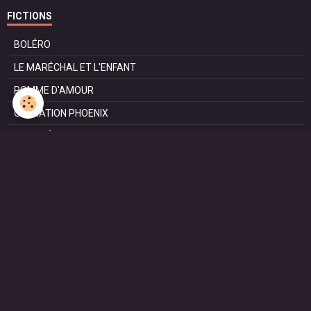
FICTIONS
BOLÉRO
LE MARÉCHAL ET L'ENFANT
POMME D'AMOUR
OPÉRATION PHOENIX
LE MANÈGE
SURVIE
MARIE
L'ENTRETIEN
LE DOC (la série)
HAPPY FROM SIORAC
LE DERNIER SOIR
L'EXAM