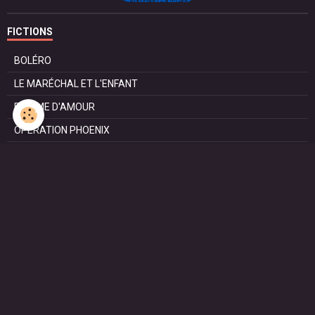
FICTIONS
BOLÉRO
LE MARÉCHAL ET L'ENFANT
POMME D'AMOUR
OPÉRATION PHOENIX
LE MANÈGE
SURVIE
MARIE
L'ENTRETIEN
LE DOC (la série)
HAPPY FROM SIORAC
LE DERNIER SOIR