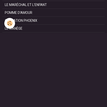
LE MARÉCHAL ET L'ENFANT
POMME D'AMOUR
OPÉRATION PHOENIX
LE MANÈGE
SURVIE
MARIE
L'ENTRETIEN
LE DOC (la série)
HAPPY FROM SIORAC
LE DERNIER SOIR
L'EXAM
RESISTANCE
HENRI