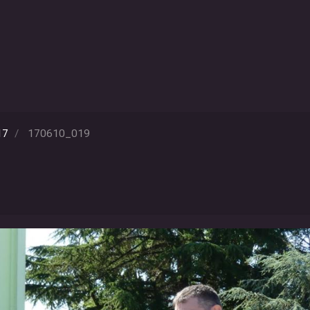
17
170610_019