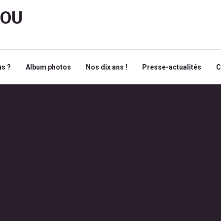
ROU
s ?
Album photos
Nos dix ans !
Presse-actualités
C