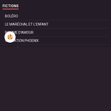
FICTIONS
BOLÉRO
LE MARÉCHAL ET L'ENFANT
POMME D'AMOUR
OPÉRATION PHOENIX
LE MANÈGE
SURVIE
MARIE
L'ENTRETIEN
LE DOC (la série)
HAPPY FROM SIORAC
LE DERNIER SOIR
L'EXAM