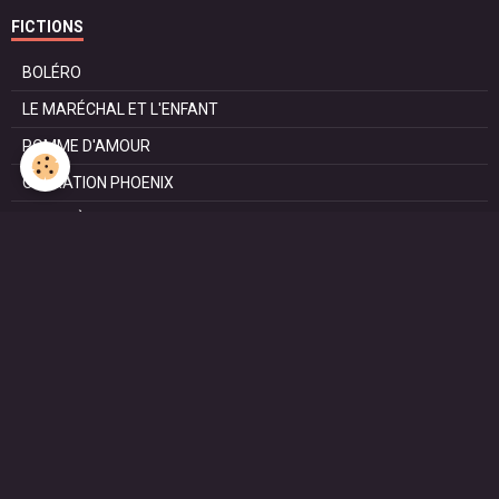
FICTIONS
BOLÉRO
LE MARÉCHAL ET L'ENFANT
POMME D'AMOUR
OPÉRATION PHOENIX
LE MANÈGE
SURVIE
MARIE
L'ENTRETIEN
LE DOC (la série)
HAPPY FROM SIORAC
LE DERNIER SOIR
L'EXAM