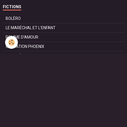
FICTIONS
BOLÉRO
LE MARÉCHAL ET L'ENFANT
POMME D'AMOUR
OPÉRATION PHOENIX
LE MANÈGE
SURVIE
MARIE
L'ENTRETIEN
LE DOC (la série)
HAPPY FROM SIORAC
LE DERNIER SOIR
L'EXAM