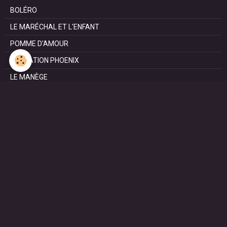
BOLÉRO
LE MARÉCHAL ET L'ENFANT
POMME D'AMOUR
OPÉRATION PHOENIX
LE MANÈGE
SURVIE
MARIE
L'ENTRETIEN
LE DOC (la série)
HAPPY FROM SIORAC
LE DERNIER SOIR
L'EXAM
RESISTANCE