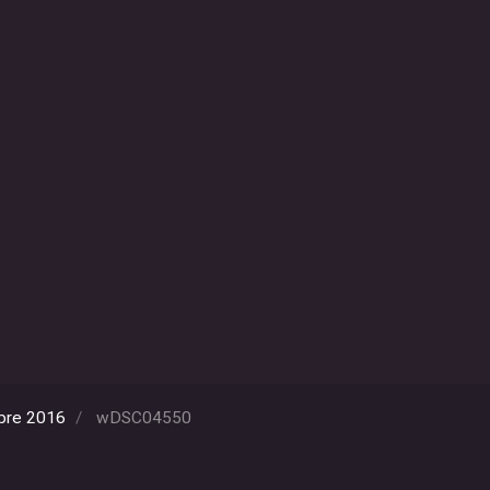
mbre 2016
wDSC04550