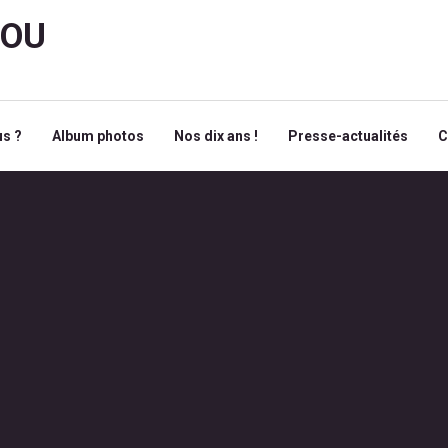
ROU
s ?
Album photos
Nos dix ans !
Presse-actualités
C