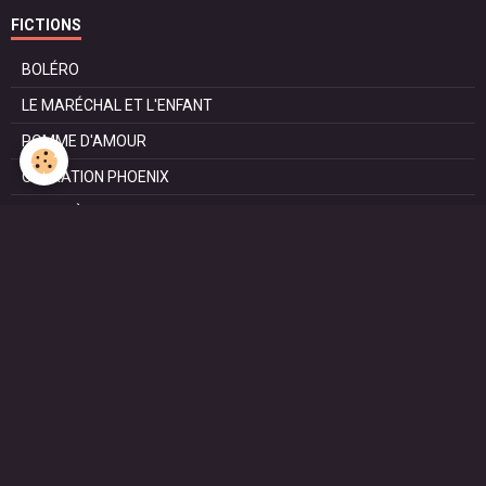
FICTIONS
BOLÉRO
LE MARÉCHAL ET L'ENFANT
POMME D'AMOUR
OPÉRATION PHOENIX
LE MANÈGE
SURVIE
MARIE
L'ENTRETIEN
LE DOC (la série)
HAPPY FROM SIORAC
LE DERNIER SOIR
L'EXAM