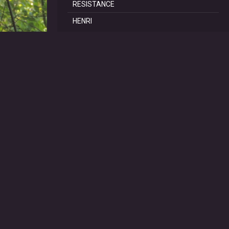
RESISTANCE
HENRI
REPORTAGES
SCoT Périgord Vert
TRAILS DE LA DOUBLE
TRAIL de SAINT PRIVAT
60 ANS du CAR RIBERAC