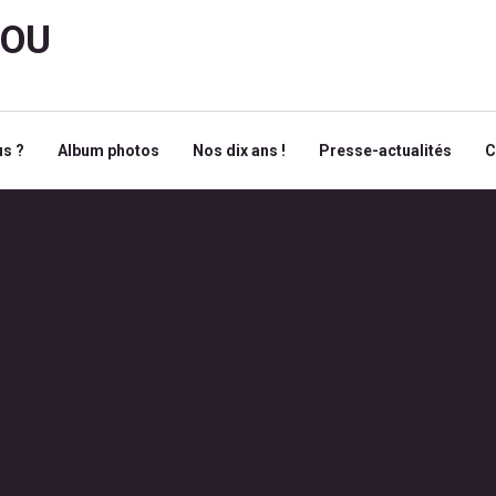
ROU
s ?
Album photos
Nos dix ans !
Presse-actualités
C