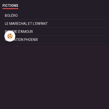
FICTIONS
BOLÉRO
LE MARÉCHAL ET L'ENFANT
POMME D'AMOUR
OPÉRATION PHOENIX
LE MANÈGE
SURVIE
MARIE
L'ENTRETIEN
LE DOC (la série)
HAPPY FROM SIORAC
LE DERNIER SOIR
L'EXAM