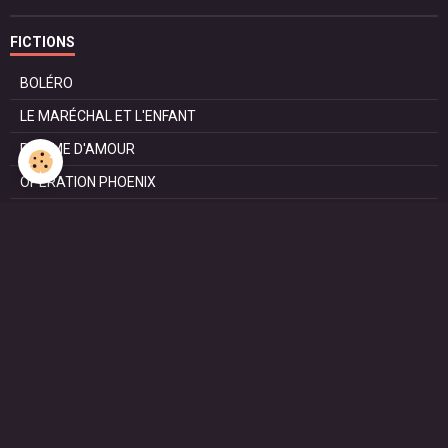
FICTIONS
BOLÉRO
LE MARÉCHAL ET L'ENFANT
POMME D'AMOUR
OPÉRATION PHOENIX
LE MANÈGE
SURVIE
MARIE
L'ENTRETIEN
LE DOC (la série)
HAPPY FROM SIORAC
LE DERNIER SOIR
L'EXAM