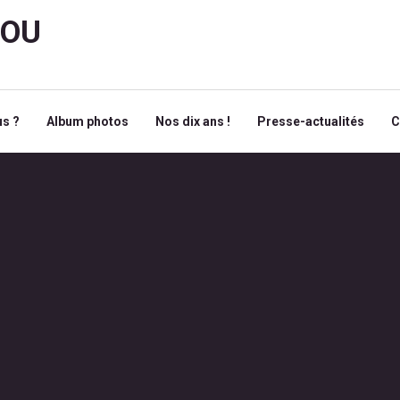
ROU
s ?
Album photos
Nos dix ans !
Presse-actualités
C