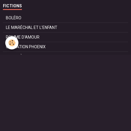
FICTIONS
BOLÉRO
LE MARÉCHAL ET L'ENFANT
POMME D'AMOUR
OPÉRATION PHOENIX
LE MANÈGE
SURVIE
MARIE
L'ENTRETIEN
LE DOC (la série)
HAPPY FROM SIORAC
LE DERNIER SOIR
L'EXAM