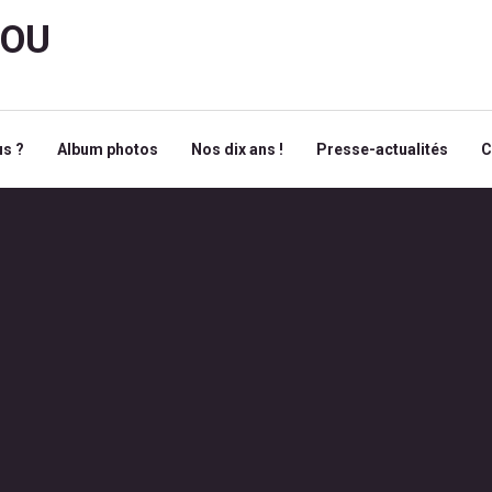
ROU
s ?
Album photos
Nos dix ans !
Presse-actualités
C