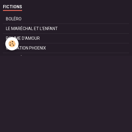
FICTIONS
BOLÉRO
LE MARÉCHAL ET L'ENFANT
POMME D'AMOUR
OPÉRATION PHOENIX
LE MANÈGE
SURVIE
MARIE
L'ENTRETIEN
LE DOC (la série)
HAPPY FROM SIORAC
LE DERNIER SOIR
L'EXAM