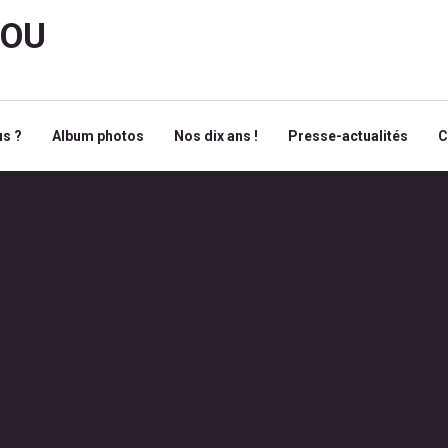
ROU
s ?
Album photos
Nos dix ans !
Presse-actualités
C