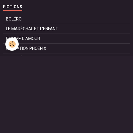
FICTIONS
BOLÉRO
LE MARÉCHAL ET L'ENFANT
POMME D'AMOUR
OPÉRATION PHOENIX
LE MANÈGE
SURVIE
MARIE
L'ENTRETIEN
LE DOC (la série)
HAPPY FROM SIORAC
LE DERNIER SOIR
L'EXAM