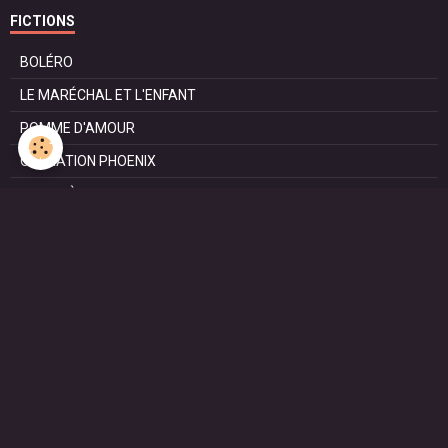
FICTIONS
BOLÉRO
LE MARÉCHAL ET L'ENFANT
POMME D'AMOUR
OPÉRATION PHOENIX
LE MANÈGE
SURVIE
MARIE
L'ENTRETIEN
LE DOC (la série)
HAPPY FROM SIORAC
LE DERNIER SOIR
L'EXAM