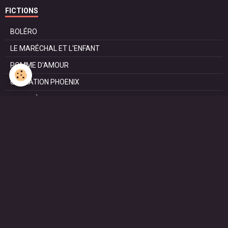
FICTIONS
BOLÉRO
LE MARÉCHAL ET L'ENFANT
POMME D'AMOUR
OPÉRATION PHOENIX
LE MANÈGE
SURVIE
MARIE
L'ENTRETIEN
LE DOC (la série)
HAPPY FROM SIORAC
LE DERNIER SOIR
L'EXAM