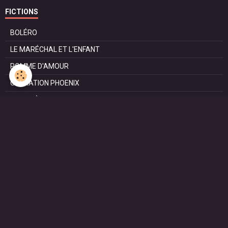
FICTIONS
BOLÉRO
LE MARÉCHAL ET L'ENFANT
POMME D'AMOUR
OPÉRATION PHOENIX
LE MANÈGE
SURVIE
MARIE
L'ENTRETIEN
LE DOC (la série)
HAPPY FROM SIORAC
LE DERNIER SOIR
L'EXAM