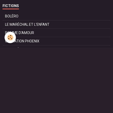
FICTIONS
BOLÉRO
LE MARÉCHAL ET L'ENFANT
POMME D'AMOUR
OPÉRATION PHOENIX
LE MANÈGE
SURVIE
MARIE
L'ENTRETIEN
LE DOC (la série)
HAPPY FROM SIORAC
LE DERNIER SOIR
L'EXAM