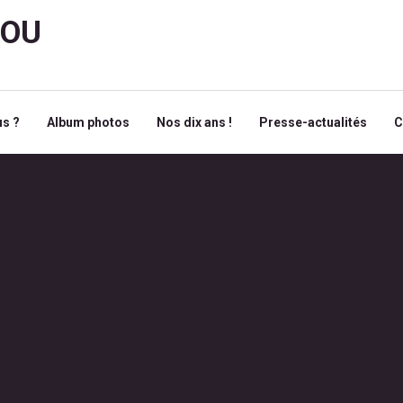
ROU
s ?
Album photos
Nos dix ans !
Presse-actualités
C