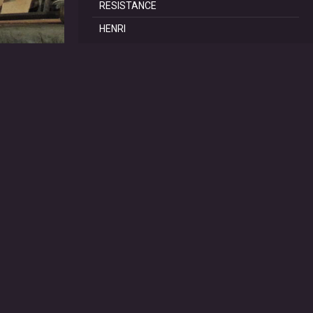
RESISTANCE
HENRI
REPORTAGES
SCoT Périgord Vert
TRAILS DE LA DOUBLE
TRAIL de SAINT PRIVAT
60 ANS du CAR RIBERAC