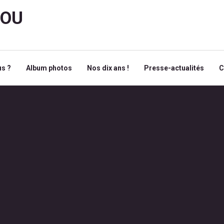
ROU
s ?
Album photos
Nos dix ans !
Presse-actualités
C