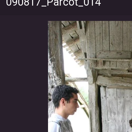
090817_Parcot_014