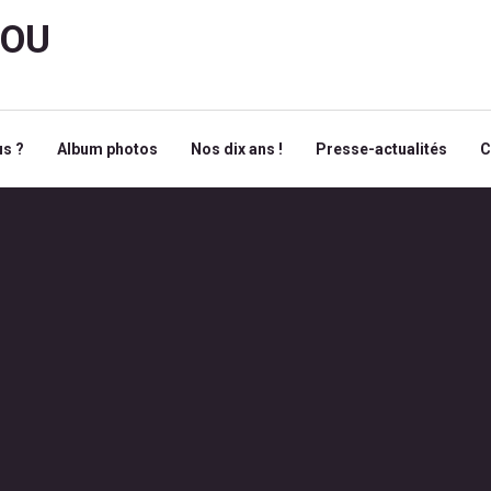
ROU
s ?
Album photos
Nos dix ans !
Presse-actualités
C