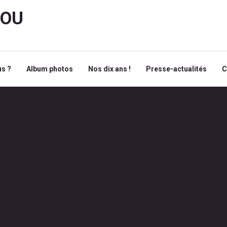
ROU
s ?
Album photos
Nos dix ans !
Presse-actualités
C