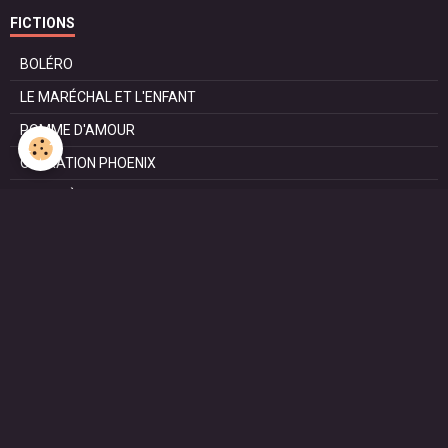
FICTIONS
BOLÉRO
LE MARÉCHAL ET L'ENFANT
POMME D'AMOUR
OPÉRATION PHOENIX
LE MANÈGE
SURVIE
MARIE
L'ENTRETIEN
LE DOC (la série)
HAPPY FROM SIORAC
LE DERNIER SOIR
L'EXAM