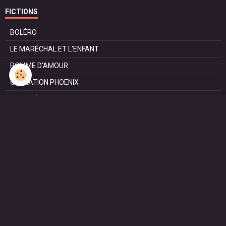
FICTIONS
BOLÉRO
LE MARÉCHAL ET L'ENFANT
POMME D'AMOUR
OPÉRATION PHOENIX
LE MANÈGE
SURVIE
MARIE
L'ENTRETIEN
LE DOC (la série)
HAPPY FROM SIORAC
LE DERNIER SOIR
L'EXAM