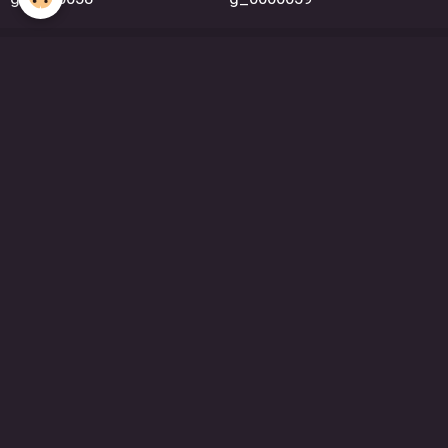
FACEBOOK-LES FILMS DU LÉBÉROU
FICTIONS
BOLÉRO
LE MARÉCHAL ET L'ENFANT
POMME D'AMOUR
OPÉRATION PHOENIX
LE MANÈGE