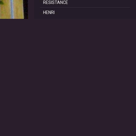
RESISTANCE
HENRI
REPORTAGES
SCoT Périgord Vert
TRAILS DE LA DOUBLE
TRAIL de SAINT PRIVAT
60 ANS du CAR RIBERAC