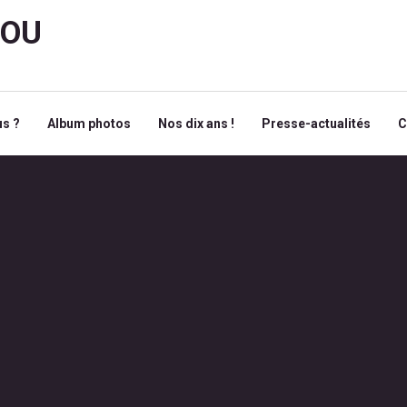
ROU
s ?
Album photos
Nos dix ans !
Presse-actualités
C