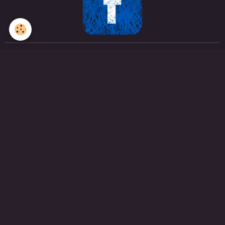
FICTIONS
BOLÉRO
LE MARÉCHAL ET L'ENFANT
POMME D'AMOUR
OPÉRATION PHOENIX
LE MANÈGE
SURVIE
MARIE
L'ENTRETIEN
LE DOC (la série)