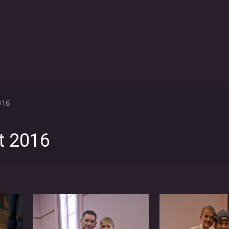
016
t 2016