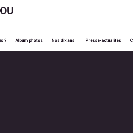
ROU
s ?
Album photos
Nos dix ans !
Presse-actualités
C