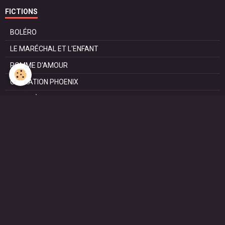
FICTIONS
BOLÉRO
LE MARÉCHAL ET L'ENFANT
POMME D'AMOUR
OPÉRATION PHOENIX
LE MANÈGE
SURVIE
MARIE
L'ENTRETIEN
LE DOC (la série)
HAPPY FROM SIORAC
LE DERNIER SOIR
L'EXAM